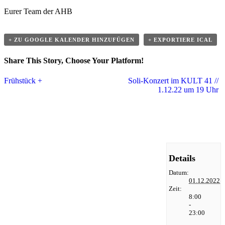
Eurer Team der AHB
+ ZU GOOGLE KALENDER HINZUFÜGEN
+ EXPORTIERE ICAL
Share This Story, Choose Your Platform!
Veranstaltung
Facebook
Twitter
Linkedin
Reddit
Tumblr
Google+
Pinterest
Vk
Email
Frühstück +
Soli-Konzert im KULT 41 //
1.12.22 um 19 Uhr
Navigation
Details
Datum:
01.12.2022
Zeit:
8:00
-
23:00