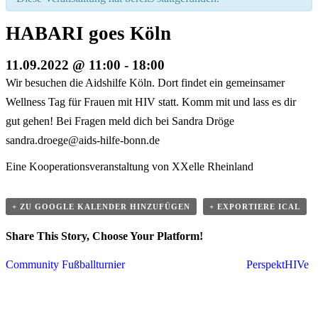
HABARI goes Köln
11.09.2022 @ 11:00
-
18:00
Wir besuchen die Aidshilfe Köln. Dort findet ein gemeinsamer
Wellness Tag für Frauen mit HIV statt. Komm mit und lass es dir
gut gehen! Bei Fragen meld dich bei Sandra Dröge
sandra.droege@aids-hilfe-bonn.de
Eine Kooperationsveranstaltung von XXelle Rheinland
+ ZU GOOGLE KALENDER HINZUFÜGEN
+ EXPORTIERE ICAL
Share This Story, Choose Your Platform!
Veranstaltung
Facebook
Twitter
Linkedin
Reddit
Tumblr
Google+
Pinterest
Vk
Email
Community Fußballturnier
PerspektHIVe
Navigation