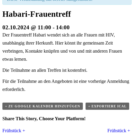
Habari-Frauentreff
02.10.2024 @ 11:00
-
14:00
Der Frauentreff Habari wendet sich an alle Frauen mit HIV,
unabhängig ihrer Herkunft. Hier könnt ihr gemeinsam Zeit
verbringen, Kontakte knüpfen und von und mit anderen Frauen
etwas lernen.
Die Teilnahme an allen Treffen ist kostenfrei.
Für die Teilnahme an den Angeboten ist eine vorherige Anmeldung
erforderlich.
+ ZU GOOGLE KALENDER HINZUFÜGEN
+ EXPORTIERE ICAL
Share This Story, Choose Your Platform!
Veranstaltung
Facebook
Twitter
Linkedin
Reddit
Tumblr
Google+
Pinterest
Vk
Email
Frühstück +
Frühstück +